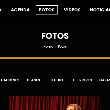
O
AGENDA
FOTOS
VÍDEOS
NOTICIA
FOTOS
You are here:
Home
Fotos
TUACIONES
CLASES
ESTUDIO
EXTERIORES
GALA