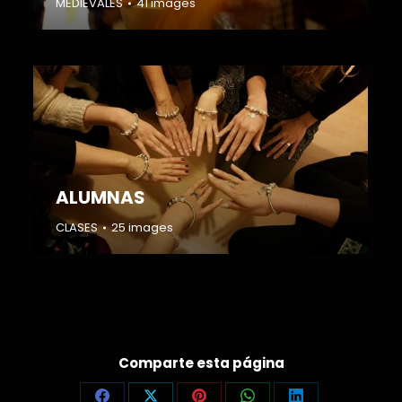
MEDIEVALES
41 images
ALUMNAS
CLASES
25 images
Comparte esta página