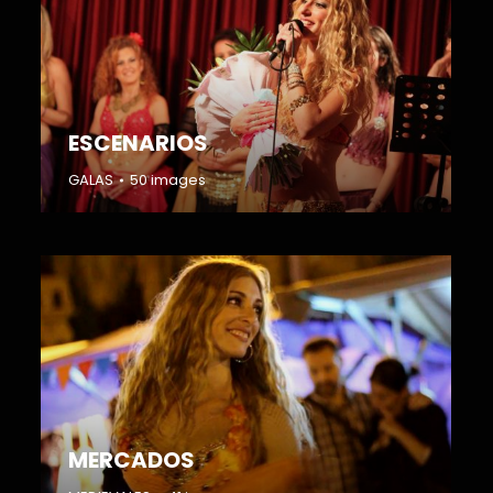
ESCENARIOS
GALAS
50 images
MERCADOS