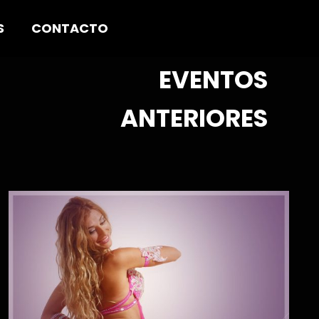
S
CONTACTO
EVENTOS
ANTERIORES