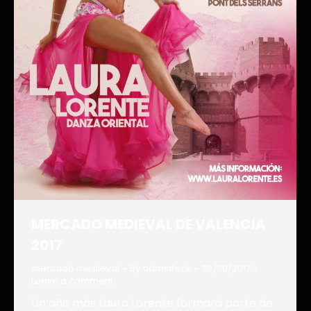
MERCADO MEDIEVAL DE VALENCIA
2017
mercado medieval
By
adminfeck
29/09/2017
Leave a comment
Un año más Laura Lorente formará parte de