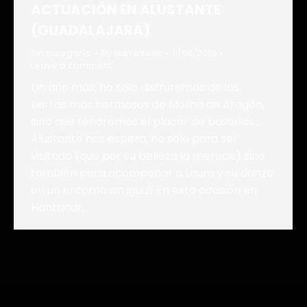
ACTUACIÓN EN ALUSTANTE
(GUADALAJARA)
Sin categoría
By
adminfeck
11/08/2018
Leave a comment
Un año más, no solo disfruremos de las
tierras más hermosas de Molina de Aragón,
sino que tendremos el placer de bailarlas…
Alustante nos espera, no solo para ser
visitado (que por su belleza lo merece) sino
también para acompañar a Laura y su danza
en un entorno sin igual. En esta ocasión en
Hontanar,…