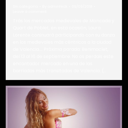
Sin categoría
By
adminfeck
09/09/2018
Leave a comment
Trás los mercados medievales de Moncada y
Quart de Poblet, en esta ocasión, Laura
Lorente coninuará participando con su danza
en los medievales más céntricos a la ciudad
de Valencia…. Próxima parada: Benimaclet,
del 13 al 16 de septiembre. No os perdais este
encantador mercado en una de las
barriadas más transitadas de Valencia. (…